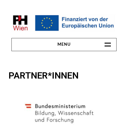
MENU
HOME
PARTNER*INNEN
ABSCHLUSSFEIER
ERGEBNISSE
INHALT & TERMINE
PROJEKTTEAM