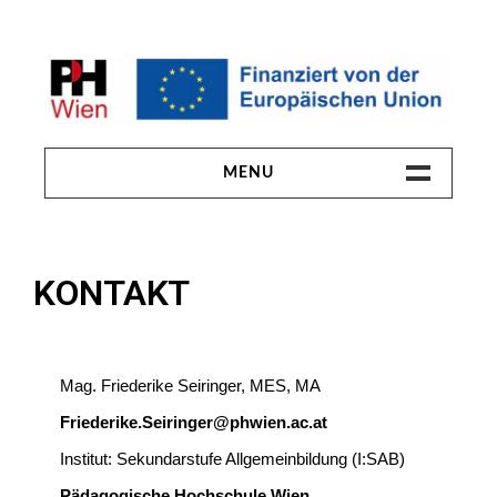
MENU
HOME
KONTAKT
ABSCHLUSSFEIER
ERGEBNISSE
Mag. Friederike Seiringer, MES, MA
INHALT & TERMINE
Friederike.Seiringer@phwien.ac.at
PROJEKTTEAM
Institut: Sekundarstufe Allgemeinbildung (I:SAB)
Pädagogische Hochschule Wien